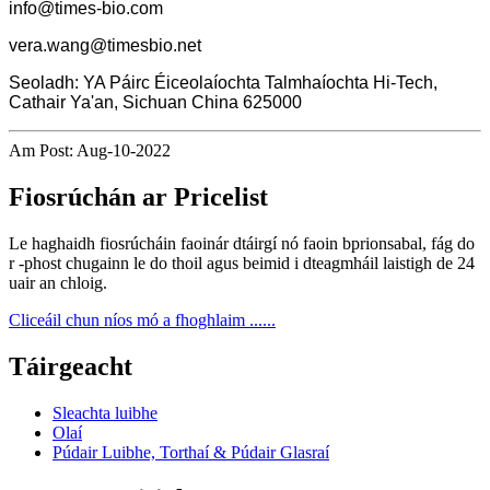
info@times-bio.com
vera.wang@timesbio.net
Seoladh: YA Páirc Éiceolaíochta Talmhaíochta Hi-Tech,
Cathair Ya'an, Sichuan China 625000
Am Post: Aug-10-2022
Fiosrúchán ar Pricelist
Le haghaidh fiosrúcháin faoinár dtáirgí nó faoin bprionsabal, fág do
r -phost chugainn le do thoil agus beimid i dteagmháil laistigh de 24
uair an chloig.
Cliceáil chun níos mó a fhoghlaim ......
Táirgeacht
Sleachta luibhe
Olaí
Púdair Luibhe, Torthaí & Púdair Glasraí