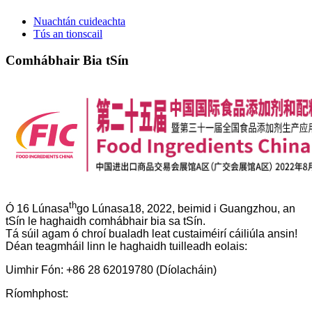
Nuachtán cuideachta
Tús an tionscail
Comhábhair Bia tSín
th
Ó 16 Lúnasa
go Lúnasa18, 2022, beimid i Guangzhou, an
tSín le haghaidh comhábhair bia sa tSín.
Tá súil agam ó chroí bualadh leat custaiméirí cáiliúla ansin!
Déan teagmháil linn le haghaidh tuilleadh eolais:
Uimhir Fón: +86 28 62019780 (Díolacháin)
Ríomhphost: