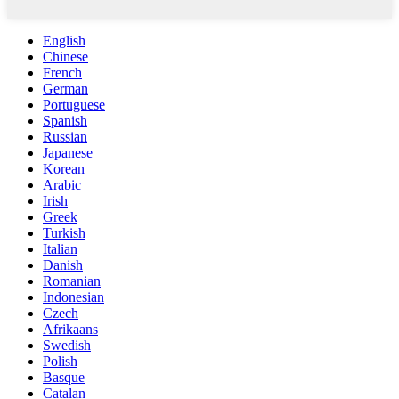
English
Chinese
French
German
Portuguese
Spanish
Russian
Japanese
Korean
Arabic
Irish
Greek
Turkish
Italian
Danish
Romanian
Indonesian
Czech
Afrikaans
Swedish
Polish
Basque
Catalan