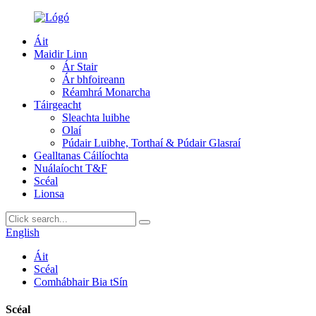
Áit
Maidir Linn
Ár Stair
Ár bhfoireann
Réamhrá Monarcha
Táirgeacht
Sleachta luibhe
Olaí
Púdair Luibhe, Torthaí & Púdair Glasraí
Gealltanas Cáilíochta
Nuálaíocht T&F
Scéal
Lionsa
English
Áit
Scéal
Comhábhair Bia tSín
Scéal