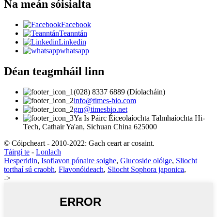
Na meán sóisialta
Facebook
Teanntán
Linkedin
whatsapp
Déan teagmháil linn
(028) 8337 6889 (Díolacháin)
info@times-bio.com
gm@timesbio.net
Ya Is Páirc Éiceolaíochta Talmhaíochta Hi-
Tech, Cathair Ya'an, Sichuan China 625000
© Cóipcheart - 2010-2022: Gach ceart ar cosaint.
Táirgí te
-
Lonlach
Hesperidin
,
Isoflavon pónaire soighe
,
Glucoside olóige
,
Sliocht
torthaí sú craobh
,
Flavonóideach
,
Sliocht Sophora japonica
,
->